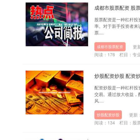
成都市股票配资 股
股票配资是一种杠杆投
率。对于新手投资者来
票....
更新
成都市股票配资
阅读：
176
栏目：
专
炒股配资炒股 配资
配资炒股是一种杠杆投
交易。通过放大收益，
风....
更新：
炒股配资炒股
阅读：
134
栏目：
股