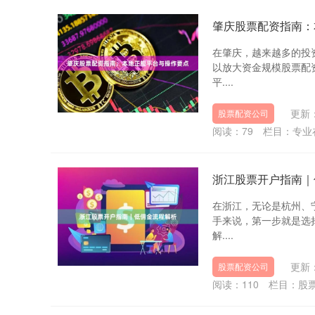
肇庆股票配资指南：
在肇庆，越来越多的投
以放大资金规模股票配
平....
更新：
股票配资公司
阅读：
79
栏目：
专业
浙江股票开户指南｜
在浙江，无论是杭州、
手来说，第一步就是选
解....
更新：
股票配资公司
阅读：
110
栏目：
股