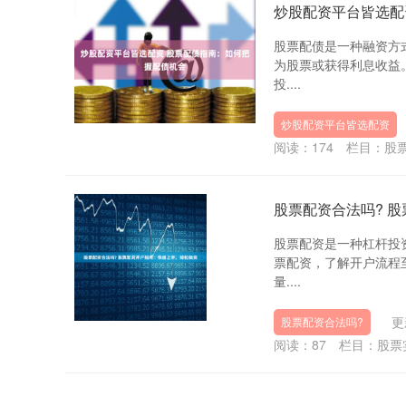
炒股配资平台皆选配
股票配债是一种融资方
为股票或获得利息收益
投....
炒股配资平台皆选配资
阅读：
174
栏目：
股
股票配资合法吗? 
股票配资是一种杠杆投
票配资，了解开户流程
量....
更
股票配资合法吗?
阅读：
87
栏目：
股票