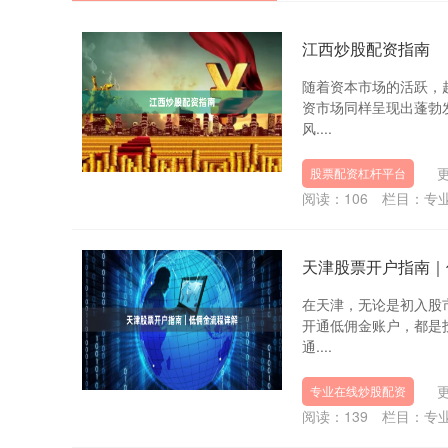
江西炒股配资指南
随着资本市场的活跃，
资市场同样呈现出蓬勃
风....
更
股票配资杠杆平台
阅读：
106
栏目：
专
天津股票开户指南｜
在天津，无论是初入股
开通低佣金账户，都是
通....
更
专业在线炒股配资
阅读：
139
栏目：
专