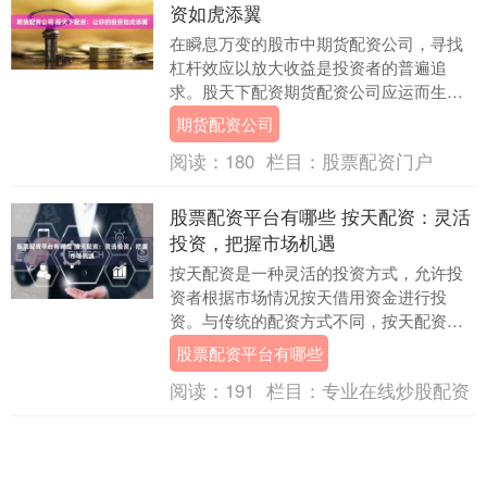
资如虎添翼
在瞬息万变的股市中期货配资公司，寻找
杠杆效应以放大收益是投资者的普遍追
求。股天下配资期货配资公司应运而生，
为投资者提供了一个安全可靠的平台，让
期货配资公司
他们的投资如虎添翼....
阅读：
180
栏目：
股票配资门户
股票配资平台有哪些 按天配资：灵活
投资，把握市场机遇
按天配资是一种灵活的投资方式，允许投
资者根据市场情况按天借用资金进行投
资。与传统的配资方式不同，按天配资无
需签订长期合同股票配资平台有哪些，投
股票配资平台有哪些
资者可以根据自己的....
阅读：
191
栏目：
专业在线炒股配资