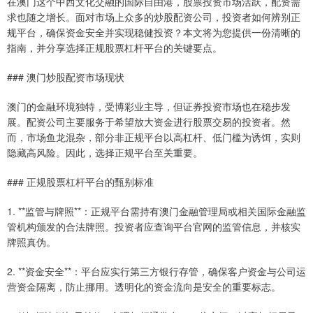
在澳门这个中西文化交融的国际自由港，股票投资市场活跃，配资需
求也随之增长。面对市场上众多的炒股配资公司，投资者如何辨别正
规平台，确保资金安全并实现稳健投资？本文将为您提供一份清晰的
指南，并分享选择正规股票杠杆平台的关键要点。
### 澳门炒股配资市场现状
澳门的金融环境独特，受博彩业主导，但证券投资市场也在稳步发
展。配资公司主要服务于希望放大资金进行股票交易的投资者。然
而，市场鱼龙混杂，部分非正规平台以高杠杆、低门槛为诱饵，实则
隐藏高风险。因此，选择正规平台至关重要。
### 正规股票杠杆平台的甄别标准
1. **监管与牌照**：正规平台需持有澳门金融管理局或相关国际金融监
管机构颁发的合法牌照。投资者应查询平台官网的监管信息，并核实
牌照真伪。
2. **资金安全**：平台应实行第三方银行存管，确保客户资金与公司运
营资金隔离，防止挪用。透明化的资金流向是安全的重要标志。