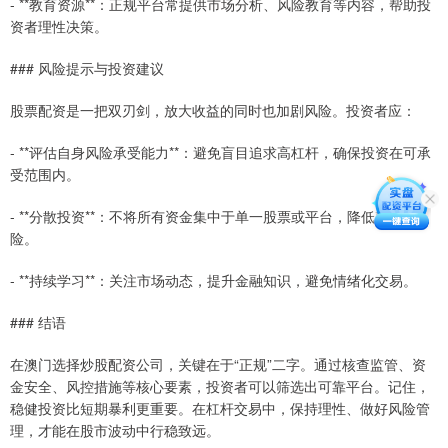
- **教育资源**：正规平台常提供市场分析、风险教育等内容，帮助投
资者理性决策。
### 风险提示与投资建议
股票配资是一把双刃剑，放大收益的同时也加剧风险。投资者应：
- **评估自身风险承受能力**：避免盲目追求高杠杆，确保投资在可承
受范围内。
- **分散投资**：不将所有资金集中于单一股票或平台，降低整体风
险。
- **持续学习**：关注市场动态，提升金融知识，避免情绪化交易。
### 结语
在澳门选择炒股配资公司，关键在于“正规”二字。通过核查监管、资
金安全、风控措施等核心要素，投资者可以筛选出可靠平台。记住，
稳健投资比短期暴利更重要。在杠杆交易中，保持理性、做好风险管
理，才能在股市波动中行稳致远。