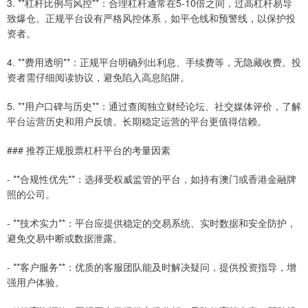
3. **杠杆比例与风控**：合理杠杆通常在5-10倍之间，过高杠杆易导
致爆仓。正规平台设有严格风控体系，如平仓线和预警线，以保护投
资者。
4. **费用透明**：正规平台明确列出利息、手续费等，无隐藏收费。投
资者需仔细阅读协议，避免陷入高息陷阱。
5. **用户口碑与历史**：通过查阅独立财经论坛、社交媒体评价，了解
平台运营历史和用户反馈。长期稳定运营的平台更值得信赖。
### 推荐正规股票杠杆平台的考量因素
- **合规性优先**：选择受权威监管的平台，如持有澳门或香港金融牌
照的公司。
- **技术实力**：平台应提供稳定的交易系统、实时数据和安全防护，
避免交易中断或数据泄露。
- **客户服务**：优质的客服团队能及时解决疑问，提供投资指导，增
强用户体验。