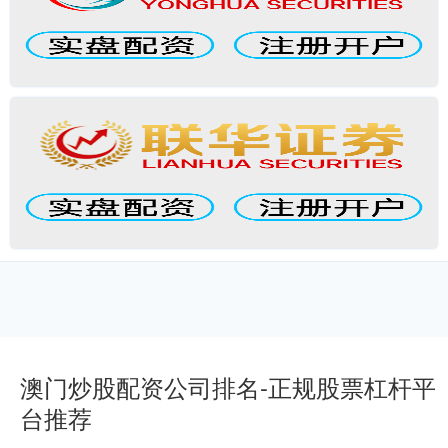
澳门炒股配资公司排名-正规股票杠杆平
台推荐